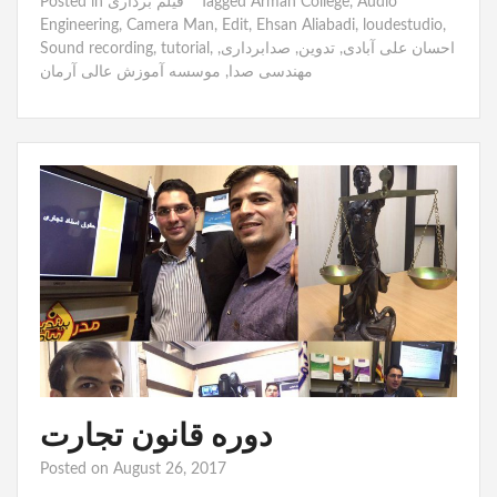
Audio
,
Arman College
Tagged
فیلم برداری
Posted in
Engineering
,
Camera Man
,
Edit
,
Ehsan Aliabadi
,
loudestudio
,
احسان علی آبادی
,
تدوین
,
صدابرداری
,
,
tutorial
,
Sound recording
مهندسی صدا
,
موسسه آموزش عالی آرمان
دوره قانون تجارت
Posted on
August 26, 2017