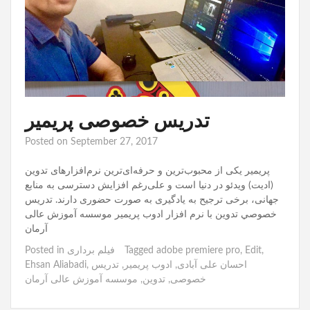
تدریس خصوصی پریمیر
Posted on
September 27, 2017
پریمیر یکی از محبوب‌ترین و حرفه‌ای‌ترین نرم‌افزارهای تدوین
(ادیت) ویدئو در دنیا است و علی‌رغم افزایش دسترسی به منابع
جهانی، برخی ترجیح به یادگیری به صورت حضوری دارند. تدريس
خصوصي تدوین با نرم افزار ادوب پريمير موسسه آموزش عالی
آرمان
,
Edit
,
adobe premiere pro
Tagged
فیلم برداری
Posted in
احسان علی آبادی
,
ادوب پریمیر
,
تدریس
,
Ehsan Aliabadi
خصوصی
,
تدوین
,
موسسه آموزش عالی آرمان