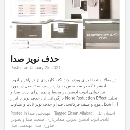
حذف نویز صدا
Posted on
January 25, 2021
در مقالات «صدا برای ویدئو: چند نکته کاربردی از نرم‌افزار ادوب
ادیشن» که در سه بخش به چاپ رسید، به تفصیل در مورد
فراخوانی ادوب ادیشن در محیط پریمیر برای ادیت صدا و
بازگردانی آن، حذف نویز با ابزار Noise Reduction Effect تحلیل
شکل موج و طیف فرکانسی صدا و حذف نویز ثابت و متناوب […]
احسان علی
,
Ehsan Aliabadi
Tagged
مهندسی صدا
Posted in
آبادی
,
ادوب ادیشن
,
تدوین
,
صدابرداری
,
صنعت صدا و تصویر
,
فناوری صدا
,
مهندسی صدا