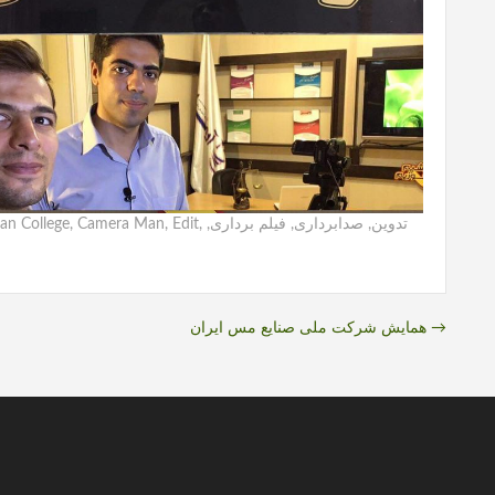
تدوین
,
صدابرداری
,
فیلم برداری
,
,
Edit
,
Camera Man
,
an College
→
همایش شرکت ملی صنایع مس ایران