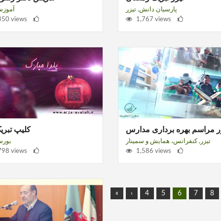
پارسیان دانش
,
تیزر
آموز
350 views
1,767 views
ر مراسم بهره برداری مدارس
کلیپ تبریک
تیزر
,
کنفرانس، همایش و سمینار
بور
798 views
1,586 views
«
‹
4
5
6
7
8