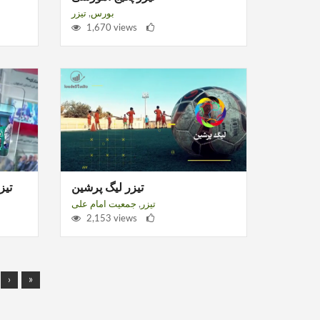
بورس
,
تیزر
1,670 views
تیزر لیگ پرشین
تیز
تیزر
,
جمعیت امام علی
2,153 views
›
»