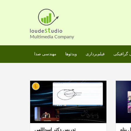
Skip
to
content
Multimedia Company
گرافیکی
فیلم‌برداری
ویدئوها
مهندسی صدا
 پناه
تدریس دکتر اسداللهی