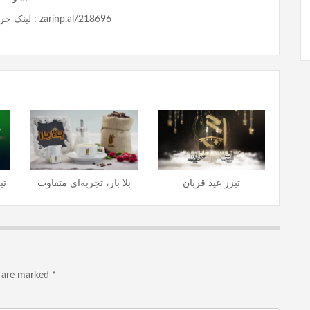
لینک خرید (ارسال رایگان) : zarinp.al/218696
تیزر عید قربان
بلا بار، تجربه‌ای متفاوت
تی
s are marked
*