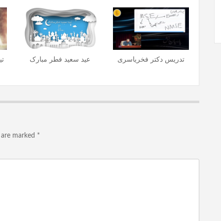
تدریس دکتر فخریاسری
عید سعید فطر مبارک
تی
s are marked
*