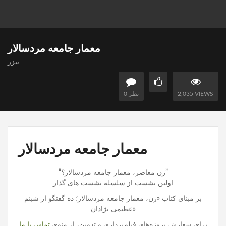
معمار جامعه مردسالار
تیزر
2,035 VIEWS
0 نظر
معمار جامعه مردسالار
“زن معاصر، معمار جامعه مردسالار؟”
اولین نشست از سلسله نشست های گذار
بر مبنای کتاب «زن، معمار جامعه مردسالار؛ ده گفتگو از شبنم
عظیمی نژادان»
برای سفارش پروژه‌های فیلم‌برداری و تدوین، از منوی
تماس با ما