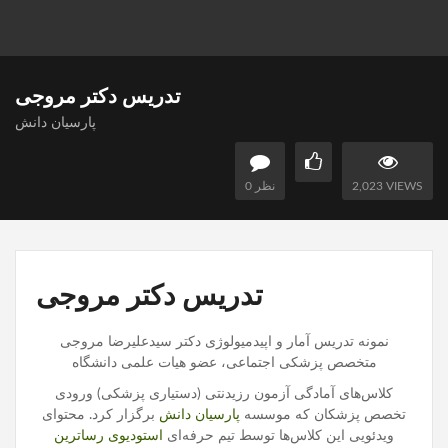
تدریس دکتر مروجی
پارسیان دانش
2,023 VIEWS
0 نظر
تدریس دکتر مروجی
نمونه تدريس آمار و اپیدمیولوژی دکتر سیدعلیرضا مروجی
متخصص پزشکی اجتماعی، عضو هیات علمی دانشگاه
کلاس‌های آمادگی آزمون رزیدنتی (دستیاری پزشکی) ورودی
تخصص پزشکان که موسسه
پارسیان دانش
برگزار کرد. محتوای
ویدئویی این کلاس‌ها توسط تیم حرفه‌ای
استودیوی رساترین