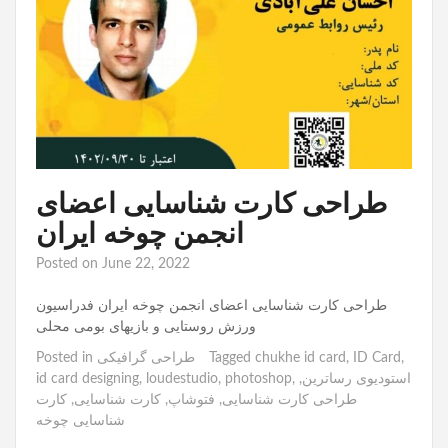
طراحی کارت شناسایی اعضای
انجمن چوخه ایران
Posted on
June 22, 2022
طراحی کارت شناسایی اعضای انجمن چوخه ایران فدراسیون
ورزش روستایی و بازیهای بومی محلی
,
ID Card
,
chukhe id card
Tagged
طراحی گرافیکی
Posted in
استودیوی رساترین
,
,
photoshop
,
loudestudio
,
id card designing
طراحی کارت شناسایی
,
فتوشاپ
,
کارت شناسایی
,
کارت
شناسایی چوخه