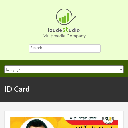
Skip
to
content
Multimedia Company
Search
for:
ID Card