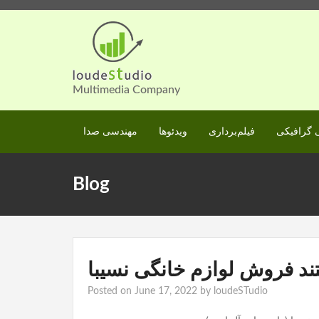
Skip
to
content
Multimedia Company
گرافیکی
فیلم‌برداری
ویدئوها
مهندسی صدا
Blog
د فروش لوازم خانگی نسیبا
Posted on
June 17, 2022
by
loudeSTudio