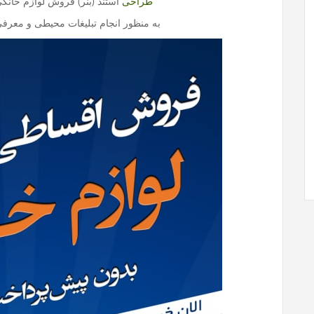
طراحی
استند (بنر) فروش لوازم خانگی 
به منظور انجام تبلیغات محیطی و معر