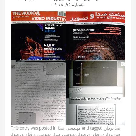
شماره ٩٥، ١٨-١٩.
صدابردار
,
and tagged
مهندسی صدا
This entry was posted in
صدابرداری
,
فناوری صدا
,
مهندسی صدا
,
مهندسی و فناوری صدا
,