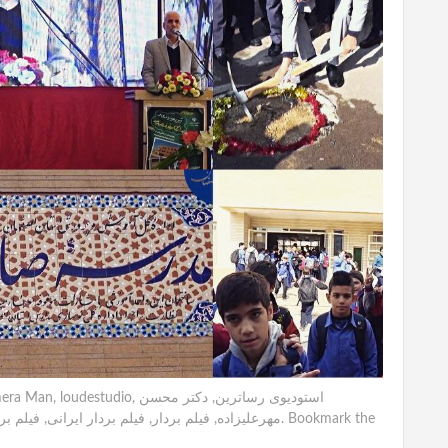
استودیوی رساترین
,
دکتر محسن
,
loudestudio
,
era Man
. Bookmark the
مهرعلیزاده
,
فیلم بردار
,
فیلم بردار ایرانی
,
فیلم بر