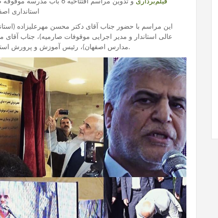
فیلم‌برداری
و تدوین مراسم افتتاحیه 6 باب مدرسه موقوفه صارمیه اصفهان و کلنگ‌زنی اولین مدرسه استثنایی
استانداری اصف
این مراسم با حضور جناب آقای دکتر محسن مهرعلیزاده (استان
عالی استاندار و مدیر اجرایی موقوفات صارمیه)، جناب آقای
مدارس اصفهان)، رئیس آموزش و پرورش استان اصفهان و دلسوزان و خیرین مدرسه‌ساز برگزار گردید.