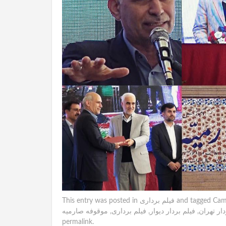
Cam
and tagged
فیلم برداری
This entry was posted in
دار تهران
,
فیلم بردار دیوار
,
فیلم برداری
,
موقوفه صارمیه
permalink
.