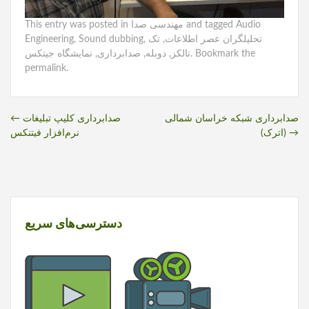
Audio
and tagged
مهندسی صدا
This entry was posted in
تحلیلگران عصر اطلاعات
,
تک
,
Sound dubbing
,
Engineering
. Bookmark the
تالکز
,
دوبله
,
صدابرداری
,
نمایشگاه جیتکس
permalink
.
Post
صدابرداری شبکه خراسان شمالی
صدابرداری کلیپ تبلیغات
←
→
(اترک)
نرم‌افزار فیتنکس
navigation
دسترسی‌های سریع