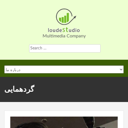
Skip
to
content
Multimedia Company
Search
for:
گردهمایی