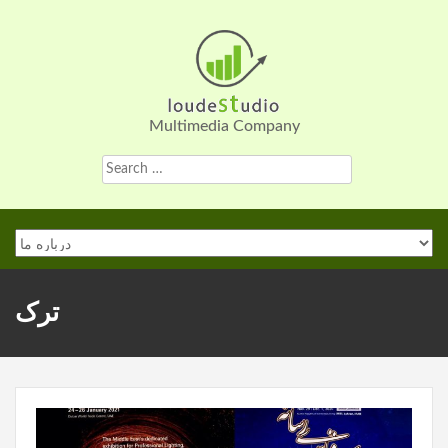
Skip
to
content
Multimedia Company
Search
for:
ترک