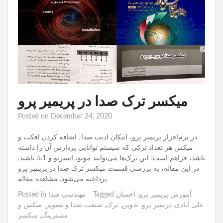
میکسر ترک صدا در پریمیر پرو
Posted on
December 24, 2020
در نرم‌افزار پریمیر پرو، امکان ادیت صدا، اضافه کردن افکت و
میکس هر تعداد ترکی که سیستم توانایی پردازش آن را داشته
باشد، فراهم است؛ این ترک‌ها می‌توانند مونو، استریو و 5.1 باشند.
در این مقاله، به بررسی قسمت میکسر ترک صدا در پریمیر پرو
پرداخته می‌شود. مشاهده مقاله
آموزش پریمیر پرو
,
احسان
Tagged
مهندسی صدا
Posted in
علی آبادی
,
پریمیر پرو
,
تدوین
,
ترک
,
صنعت صدا و تصویر
,
میکس و
مسترینگ
,
میکسر