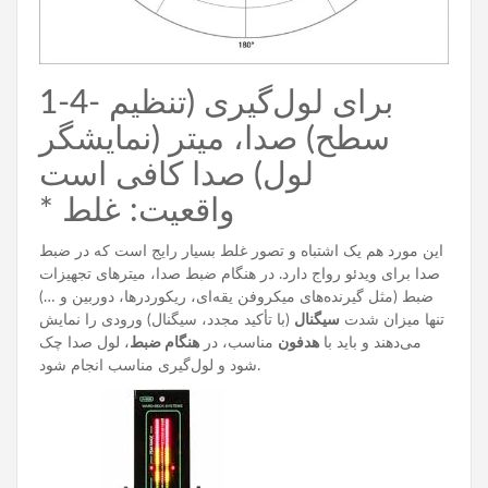
1-4- برای لول‌گیری (تنظیم
سطح) صدا، میتر (نمایشگر
لول) صدا کافی است
* واقعیت: غلط
این مورد هم یک اشتباه و تصور غلط بسیار رایج است که در ضبط
صدا برای ویدئو رواج دارد. در هنگام ضبط صدا، میترهای تجهیزات
ضبط (مثل گیرنده‌های میکروفن یقه‌ای، ریکوردرها، دوربین و …)
تنها میزان شدت
سیگنال
(با تأکید مجدد، سیگنال) ورودی را نمایش
می‌دهند و باید با
هدفون
مناسب، در
هنگام ضبط
، لول صدا چک
شود و لول‌گیری مناسب انجام شود.