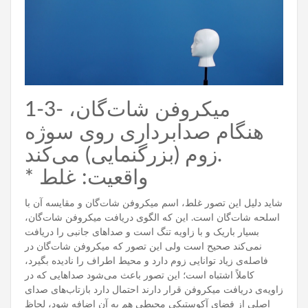
1-3- میکروفن شات‌گان،
هنگام صدابرداری روی سوژه
زوم (بزرگنمایی) می‌کند.
* واقعیت: غلط
شاید دلیل این تصور غلط، اسم میکروفن شات‌گان و مقایسه آن با
اسلحه شات‌گان است. این که الگوی دریافت میکروفن شات‌گان،
بسیار باریک و با زاویه تنگ است و صداهای جانبی را دریافت
نمی‌کند صحیح است ولی این تصور که میکروفن شات‌گان در
فاصله‌ی زیاد توانایی زوم دارد و محیط اطراف را نادیده بگیرد،
کاملاً اشتباه است؛ این تصور باعث می‌شود صداهایی که در
زاویه‌ی دریافت میکروفن قرار دارند احتمال دارد بازتاب‌های صدای
اصلی از فضای آکوستیکی محیطی هم به آن اضافه شود، لحاظ