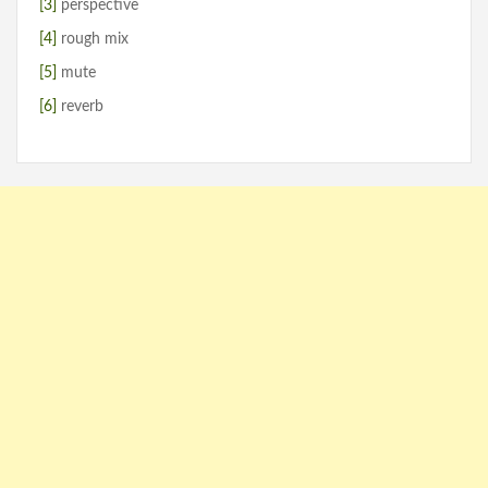
[3]
perspective
[4]
rough mix
[5]
mute
[6]
reverb